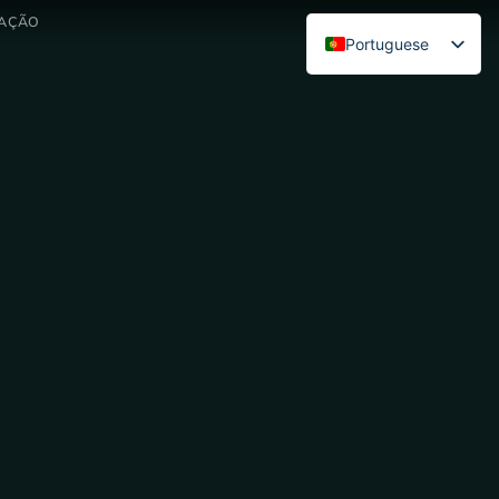
AÇÃO
Portuguese
English
French
Spanish
German
Italian
Polish
Czech