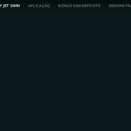
Y JET 1WIN
APLICAÇÃO
BÔNUS SEM DEPÓSITO
DEMONSTR