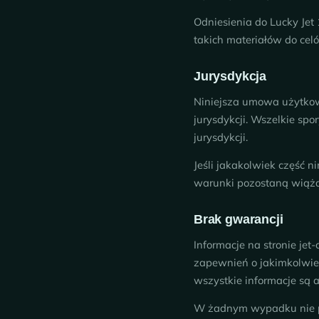
Odniesienia do
Lucky Jet
takich materiałów do cel
Jurysdykcja
Niniejsza umowa użytkow
jurysdykcji. Wszelkie s
jurysdykcji.
Jeśli jakakolwiek część 
warunki pozostaną wiążą
Brak gwarancji
Informacje na stronie jet
zapewnień o jakimkolwie
wszystkie informacje są 
W żadnym wypadku nie pon