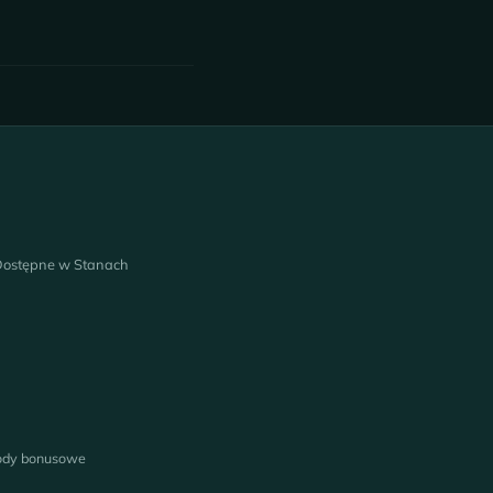
 Dostępne w Stanach
ody bonusowe