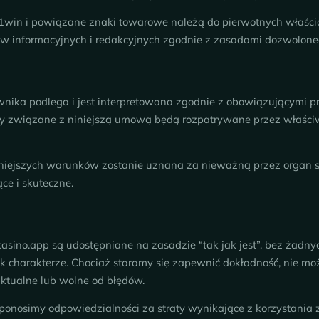
 1win
i powiązane znaki towarowe należą do pierwotnych właści
ów informacyjnych i redakcyjnych zgodnie z zasadami dozwolone
nika podlega i jest interpretowana zgodnie z obowiązującymi 
pory związane z niniejszą umową będą rozpatrywane przez właśc
niniejszych warunków zostanie uznana za nieważną przez organ 
ce i skuteczne.
-casino.app są udostępniane na zasadzie “tak jak jest”, bez żadn
k charakterze. Chociaż staramy się zapewnić dokładność, nie 
aktualne lub wolne od błędów.
osimy odpowiedzialności za straty wynikające z korzystania z 