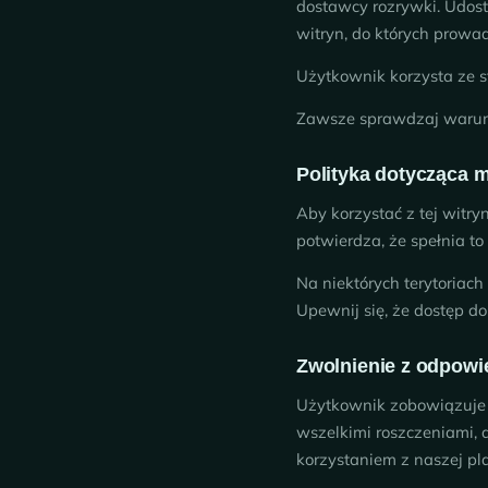
dostawcy rozrywki. Udost
witryn, do których prowa
Użytkownik korzysta ze s
Zawsze sprawdzaj warunki
Polityka dotycząca 
Aby korzystać z tej witry
potwierdza, że spełnia to
Na niektórych terytoria
Upewnij się, że dostęp do
Zwolnienie z odpowi
Użytkownik zobowiązuje s
wszelkimi roszczeniami, 
korzystaniem z naszej pl