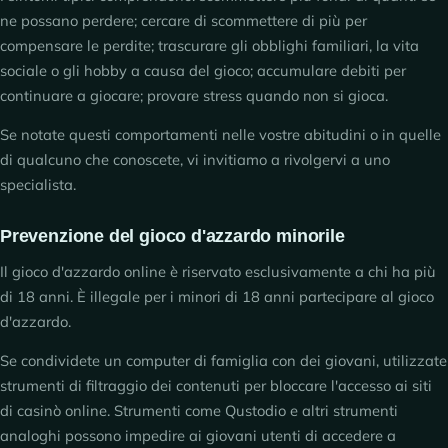
ne possano perdere; cercare di scommettere di più per
compensare le perdite; trascurare gli obblighi familiari, la vita
sociale o gli hobby a causa del gioco; accumulare debiti per
continuare a giocare; provare stress quando non si gioca.
Se notate questi comportamenti nelle vostre abitudini o in quelle
di qualcuno che conoscete, vi invitiamo a rivolgervi a uno
specialista.
Prevenzione del gioco d'azzardo minorile
Il gioco d'azzardo online è riservato esclusivamente a chi ha più
di 18 anni. È illegale per i minori di 18 anni partecipare al gioco
d'azzardo.
Se condividete un computer di famiglia con dei giovani, utilizzate
strumenti di filtraggio dei contenuti per bloccare l'accesso ai siti
di casinò online. Strumenti come Qustodio e altri strumenti
analoghi possono impedire ai giovani utenti di accedere a