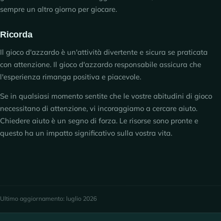
sempre un altro giorno per giocare.
Ricorda
Il gioco d'azzardo è un'attività divertente e sicura se praticata
con attenzione. Il gioco d'azzardo responsabile assicura che
l'esperienza rimanga positiva e piacevole.
Se in qualsiasi momento sentite che le vostre abitudini di gioco
necessitano di attenzione, vi incoraggiamo a cercare aiuto.
Chiedere aiuto è un segno di forza. Le risorse sono pronte e
questo ha un impatto significativo sulla vostra vita.
Ultimo aggiornamento: luglio 2026